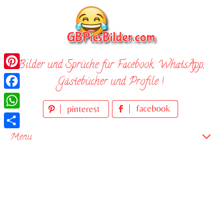
Skip
to
content
Bilder und Sprüche für Facebook, WhatsApp,
Pinterest
Gästebücher und Profile !
Facebook
WhatsApp
Teilen
Menu