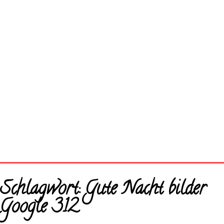
Startseite
Schlagwort:
Gute Nacht bilder
Neue Bilder
Google 312