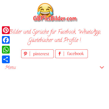
Skip
to
content
Bilder und Sprüche für Facebook, WhatsApp,
Pinterest
Gästebücher und Profile !
Facebook
WhatsApp
Teilen
Menu