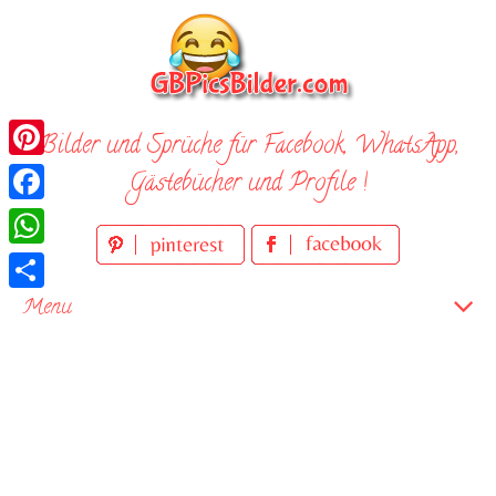
Skip
to
content
Bilder und Sprüche für Facebook, WhatsApp,
Pinterest
Gästebücher und Profile !
Facebook
WhatsApp
Teilen
Menu