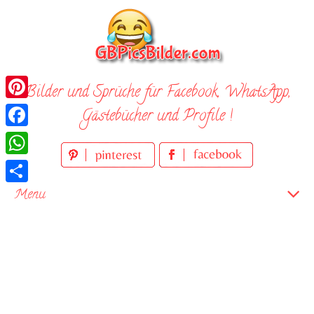
Skip
to
content
Bilder und Sprüche für Facebook, WhatsApp,
Pinterest
Gästebücher und Profile !
Facebook
WhatsApp
Teilen
Menu