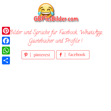
Skip
to
content
Bilder und Sprüche für Facebook, WhatsApp,
Pinterest
Gästebücher und Profile !
Facebook
WhatsApp
Teilen