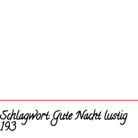
Startseite
Schlagwort:
Gute Nacht lustig
Neue Bilder
193