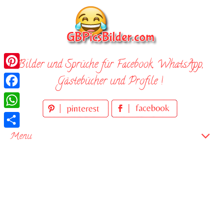
Skip
to
content
Bilder und Sprüche für Facebook, WhatsApp,
Pinterest
Gästebücher und Profile !
Facebook
WhatsApp
Teilen
Menu