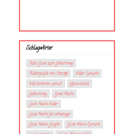
Schlagwörter
Alles Gute zum Geburtstag
Bildergrüße mit Herzღ
bilder Sprüche
bild kostenlos spruch
gbpicsonline
Geburtstag
Gute Nacht
Gute Nacht bilder
Gute Nacht für whatsapp
Gute Nacht Grüße
Gute Nacht Sprüche