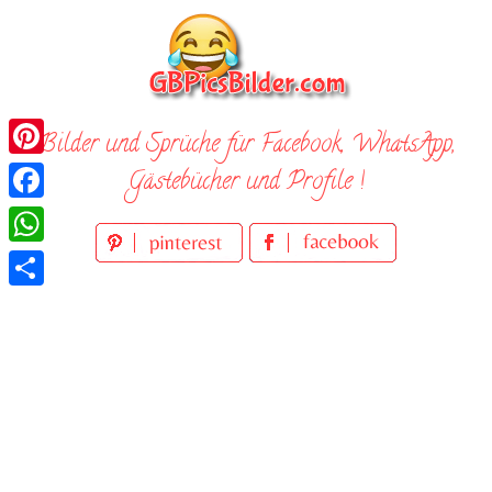
Skip
to
content
Bilder und Sprüche für Facebook, WhatsApp,
Pinterest
Gästebücher und Profile !
Facebook
WhatsApp
Teilen