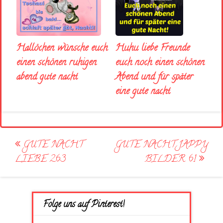
Huhu liebe Freunde
Hallöchen wünsche euch
euch noch einen schönen
einen schönen ruhigen
Abend und für später
abend gute nacht
eine gute nacht
Post
GUTE NACHT
GUTE NACHT JAPPY
navigation
LIEBE 263
BILDER 61
Folge uns auf Pinterest!