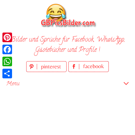
Skip
to
content
Bilder und Sprüche für Facebook, WhatsApp,
Pinterest
Gästebücher und Profile !
Facebook
WhatsApp
Teilen
Menu