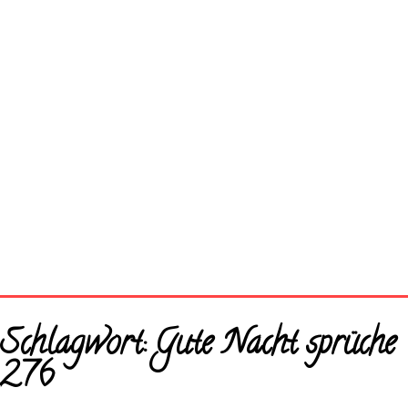
Startseite
Schlagwort:
Gute Nacht sprüche
Neue Bilder
276