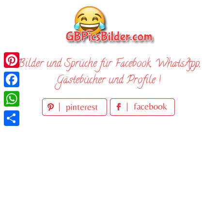
Skip
to
content
Bilder und Sprüche für Facebook, WhatsApp,
Pinterest
Gästebücher und Profile !
Facebook
WhatsApp
Teilen