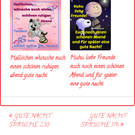
Huhu liebe Freunde
Hallöchen wünsche euch
euch noch einen schönen
einen schönen ruhigen
Abend und für später
abend gute nacht
eine gute nacht
Post
GUTE NACHT
GUTE NACHT
navigation
SPRÜCHE 238
SPRÜCHE 176