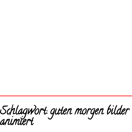
Startseite
Schlagwort:
guten morgen bilder
Neue Bilder
animiert