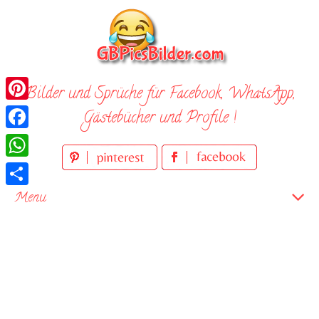
Skip
to
content
Bilder und Sprüche für Facebook, WhatsApp,
Pinterest
Gästebücher und Profile !
Facebook
WhatsApp
Teilen
Menu