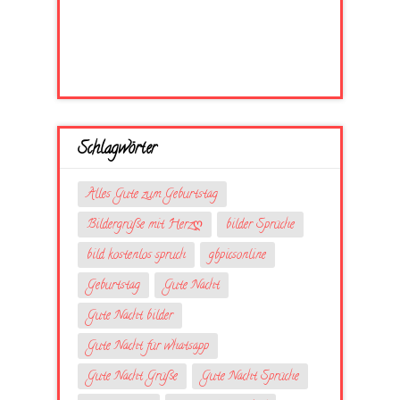
Schlagwörter
Alles Gute zum Geburtstag
Bildergrüße mit Herzღ
bilder Sprüche
bild kostenlos spruch
gbpicsonline
Geburtstag
Gute Nacht
Gute Nacht bilder
Gute Nacht für whatsapp
Gute Nacht Grüße
Gute Nacht Sprüche