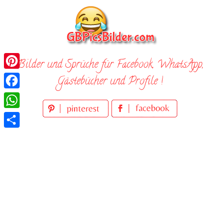
Skip
to
content
Bilder und Sprüche für Facebook, WhatsApp,
Pinterest
Gästebücher und Profile !
Facebook
WhatsApp
Teilen