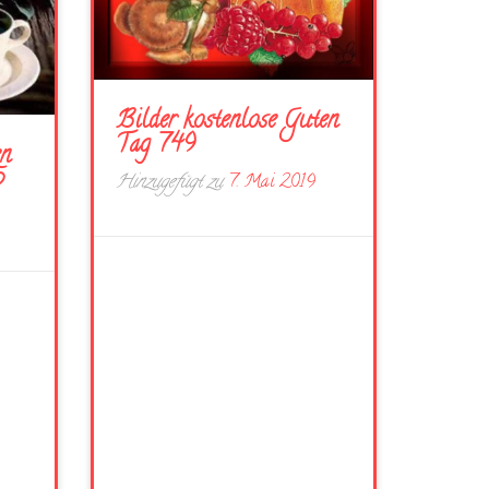
Bilder kostenlose Guten
Tag 749
en
5
Hinzugefügt zu
7. Mai 2019