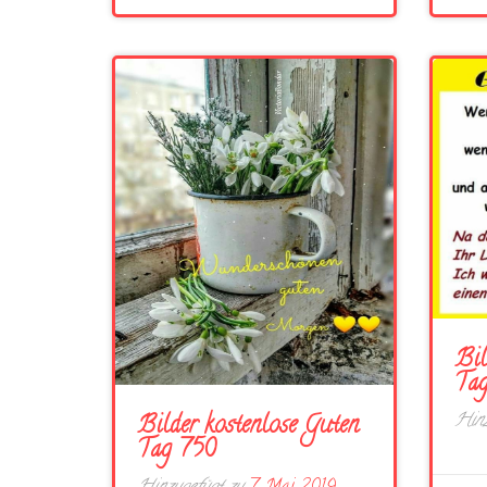
Bil
Tag
Hinz
Bilder kostenlose Guten
Tag 750