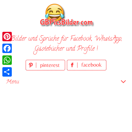
Skip
to
content
Bilder und Sprüche für Facebook, WhatsApp,
Pinterest
Gästebücher und Profile !
Facebook
WhatsApp
Teilen
Menu