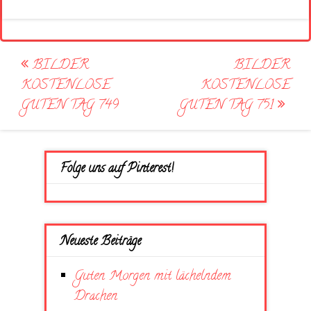
Post
BILDER
BILDER
navigation
KOSTENLOSE
KOSTENLOSE
GUTEN TAG 749
GUTEN TAG 751
Folge uns auf Pinterest!
Neueste Beiträge
Guten Morgen mit lächelndem
Drachen