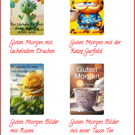
Guten Morgen mit
Guten Morgen mit der
lächelndem Drachen
Katze Garfield
Guten Morgen Bilder
Guten Morgen Bilder
mit Rosen
mit einer Tasse Tee