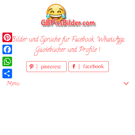
Skip
to
content
Bilder und Sprüche für Facebook, WhatsApp,
Pinterest
Gästebücher und Profile !
Facebook
WhatsApp
Teilen
Menu