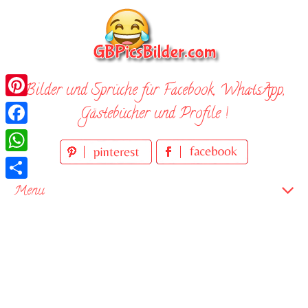
Skip
to
content
Bilder und Sprüche für Facebook, WhatsApp,
Pinterest
Gästebücher und Profile !
Facebook
WhatsApp
Teilen
Menu