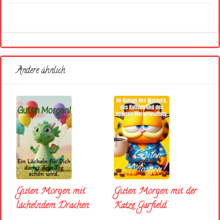
Andere ähnlich
Guten Morgen mit
Guten Morgen mit der
lächelndem Drachen
Katze Garfield