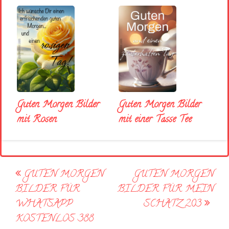
Guten Morgen Bilder
Guten Morgen Bilder
mit Rosen
mit einer Tasse Tee
Post
GUTEN MORGEN
GUTEN MORGEN
navigation
BILDER FÜR
BILDER FÜR MEIN
WHATSAPP
SCHATZ 203
KOSTENLOS 388