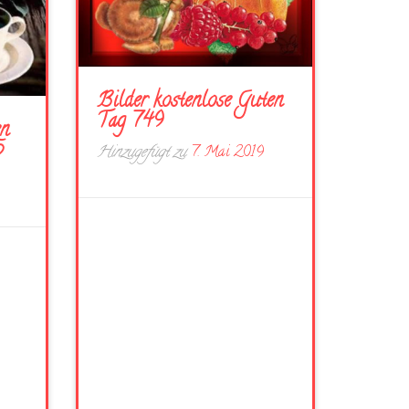
Bilder kostenlose Guten
Tag 749
en
5
Hinzugefügt zu
7. Mai 2019