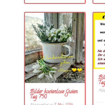
Bil
Tag
Hinz
Bilder kostenlose Guten
Tag 750