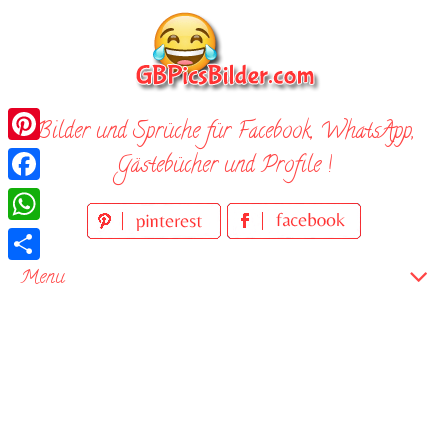
Skip
to
content
Bilder und Sprüche für Facebook, WhatsApp,
Pinterest
Gästebücher und Profile !
Facebook
WhatsApp
Teilen
Menu