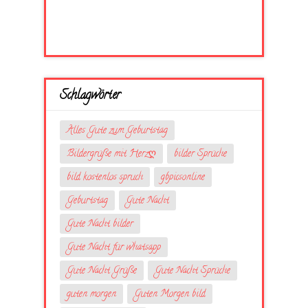
Schlagwörter
Alles Gute zum Geburtstag
Bildergrüße mit Herzღ
bilder Sprüche
bild kostenlos spruch
gbpicsonline
Geburtstag
Gute Nacht
Gute Nacht bilder
Gute Nacht für whatsapp
Gute Nacht Grüße
Gute Nacht Sprüche
guten morgen
Guten Morgen bild