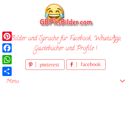
Skip
to
content
Bilder und Sprüche für Facebook, WhatsApp,
Pinterest
Gästebücher und Profile !
Facebook
WhatsApp
Teilen
Menu