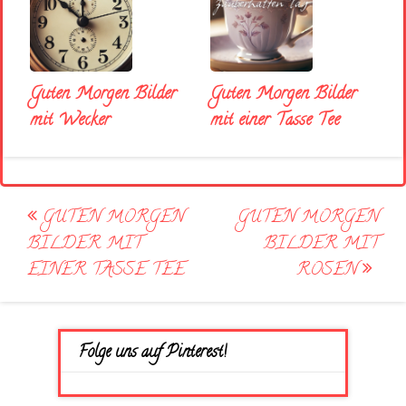
Guten Morgen Bilder
Guten Morgen Bilder
mit Wecker
mit einer Tasse Tee
Post
GUTEN MORGEN
GUTEN MORGEN
navigation
BILDER MIT
BILDER MIT
EINER TASSE TEE
ROSEN
Folge uns auf Pinterest!