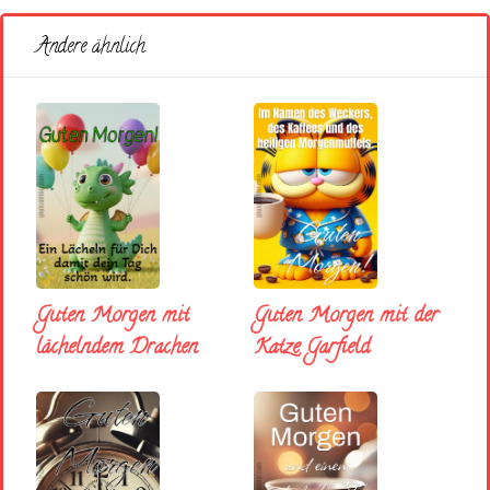
Andere ähnlich
Guten Morgen mit
Guten Morgen mit der
lächelndem Drachen
Katze Garfield