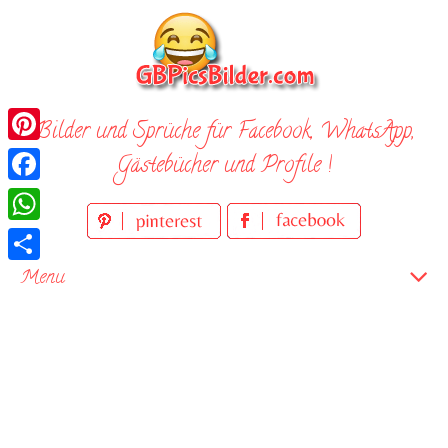
Skip
to
content
Bilder und Sprüche für Facebook, WhatsApp,
Pinterest
Gästebücher und Profile !
Facebook
WhatsApp
Teilen
Menu