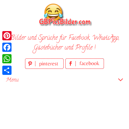
Skip
to
content
Bilder und Sprüche für Facebook, WhatsApp,
Pinterest
Gästebücher und Profile !
Facebook
WhatsApp
Teilen
Menu