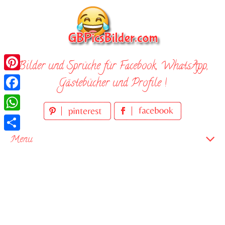
Skip
to
content
Bilder und Sprüche für Facebook, WhatsApp,
Pinterest
Gästebücher und Profile !
Facebook
WhatsApp
Teilen
Menu