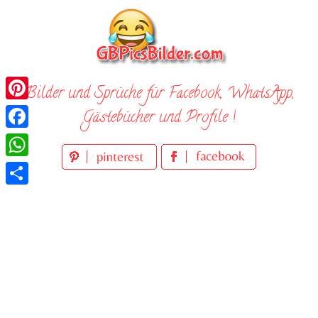
Skip
to
content
Bilder und Sprüche für Facebook, WhatsApp,
Pinterest
Gästebücher und Profile !
Facebook
WhatsApp
Teilen