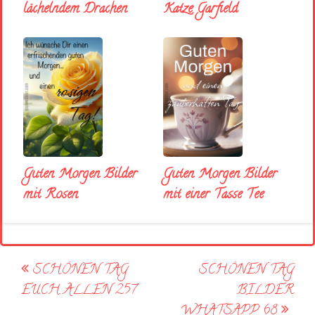
lächelndem Drachen
Katze Garfield
Guten Morgen Bilder
Guten Morgen Bilder
mit Rosen
mit einer Tasse Tee
Post
SCHÖNEN TAG
SCHÖNEN TAG
navigation
EUCH ALLEN 257
BILDER
WHATSAPP 68