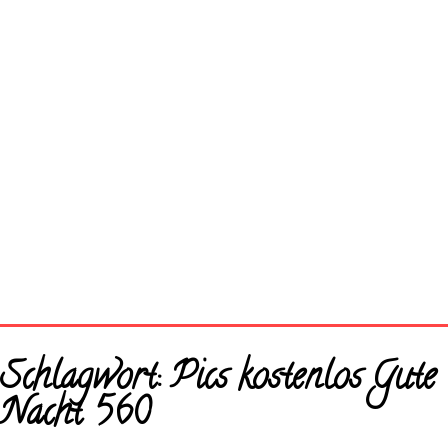
Startseite
Schlagwort:
Pics kostenlos Gute
Neue Bilder
Nacht 560