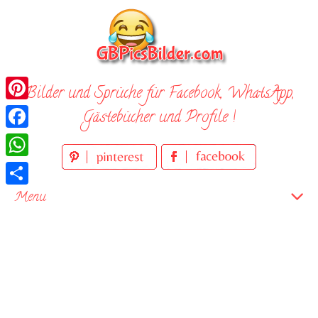
Skip
to
content
Bilder und Sprüche für Facebook, WhatsApp,
Pinterest
Gästebücher und Profile !
Facebook
WhatsApp
Teilen
Menu