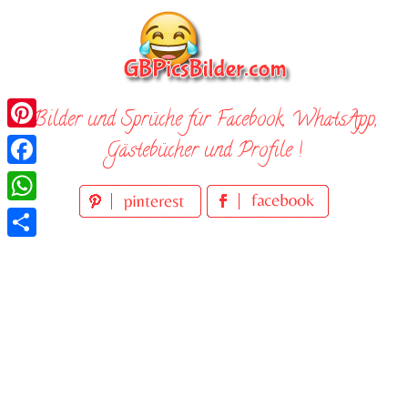
Skip
to
content
Bilder und Sprüche für Facebook, WhatsApp,
Pinterest
Gästebücher und Profile !
Facebook
WhatsApp
Teilen