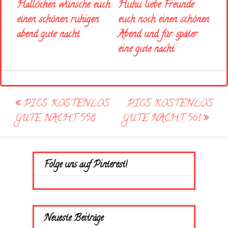
Huhu liebe Freunde
Hallöchen wünsche euch
euch noch einen schönen
einen schönen ruhigen
Abend und für später
abend gute nacht
eine gute nacht
Post
PICS KOSTENLOS
PICS KOSTENLOS
navigation
GUTE NACHT 558
GUTE NACHT 561
Folge uns auf Pinterest!
Neueste Beiträge