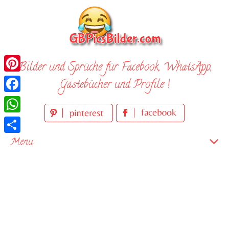
Skip
to
content
Bilder und Sprüche für Facebook, WhatsApp,
Pinterest
Gästebücher und Profile !
Facebook
WhatsApp
Teilen
Menu