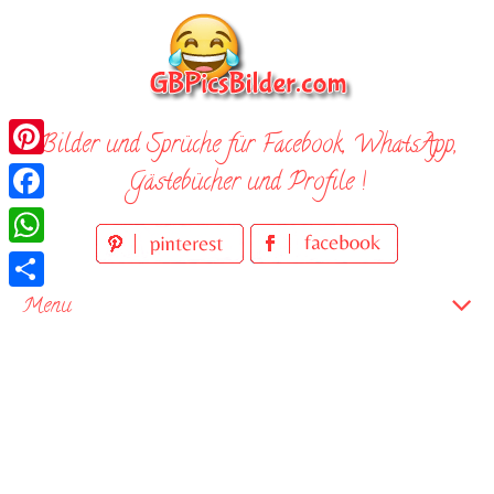
Skip
to
content
Bilder und Sprüche für Facebook, WhatsApp,
Pinterest
Gästebücher und Profile !
Facebook
WhatsApp
Teilen
Menu