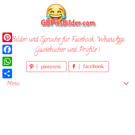
Skip
to
content
Bilder und Sprüche für Facebook, WhatsApp,
Pinterest
Gästebücher und Profile !
Facebook
WhatsApp
Teilen
Menu