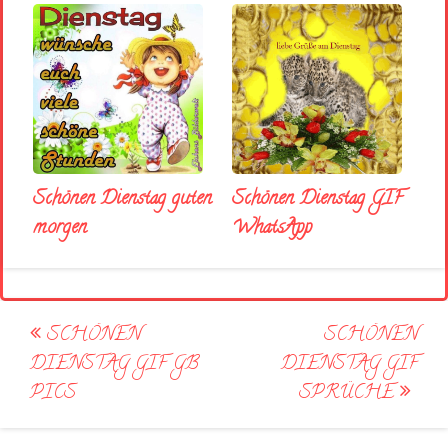
Schönen Dienstag guten
Schönen Dienstag GIF
morgen
WhatsApp
Post
SCHÖNEN
SCHÖNEN
navigation
DIENSTAG GIF GB
DIENSTAG GIF
PICS
SPRÜCHE