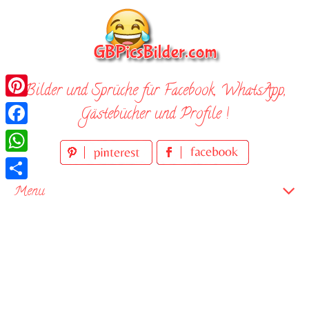
Skip
to
content
Bilder und Sprüche für Facebook, WhatsApp,
Pinterest
Gästebücher und Profile !
Facebook
WhatsApp
Teilen
Menu