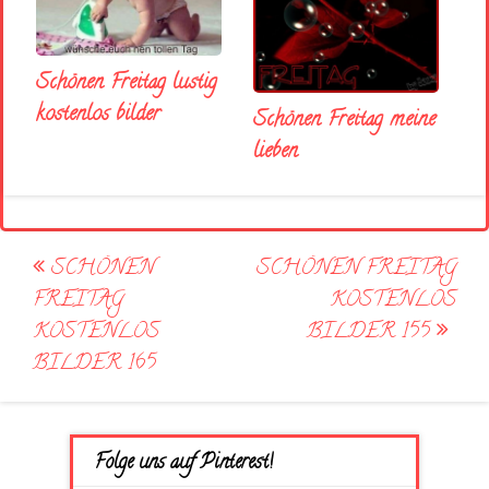
Schönen Freitag lustig
kostenlos bilder
Schönen Freitag meine
lieben
Post
SCHÖNEN
SCHÖNEN FREITAG
navigation
FREITAG
KOSTENLOS
KOSTENLOS
BILDER 155
BILDER 165
Folge uns auf Pinterest!