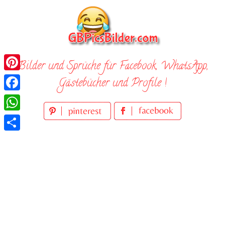
Skip
to
content
Bilder und Sprüche für Facebook, WhatsApp,
Pinterest
Gästebücher und Profile !
Facebook
WhatsApp
Teilen