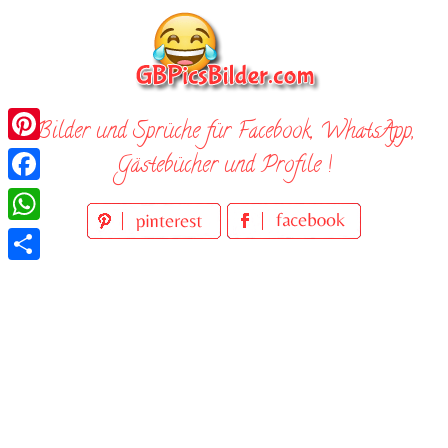
Skip
to
content
Bilder und Sprüche für Facebook, WhatsApp,
Pinterest
Gästebücher und Profile !
Facebook
WhatsApp
Teilen