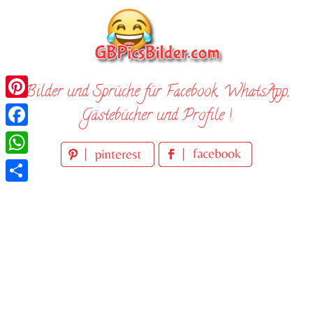
Skip
to
content
Bilder und Sprüche für Facebook, WhatsApp,
Pinterest
Gästebücher und Profile !
Facebook
WhatsApp
Teilen