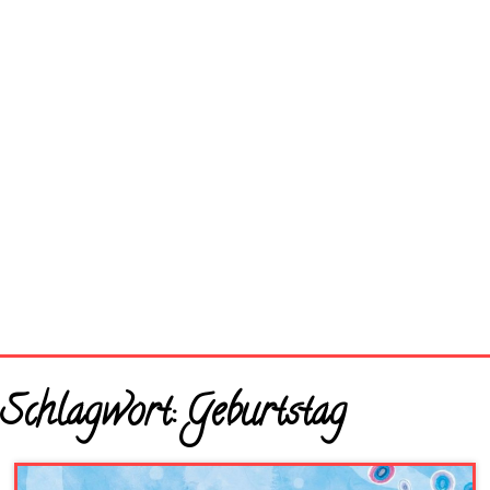
Startseite
Schlagwort:
Geburtstag
Neue Bilder