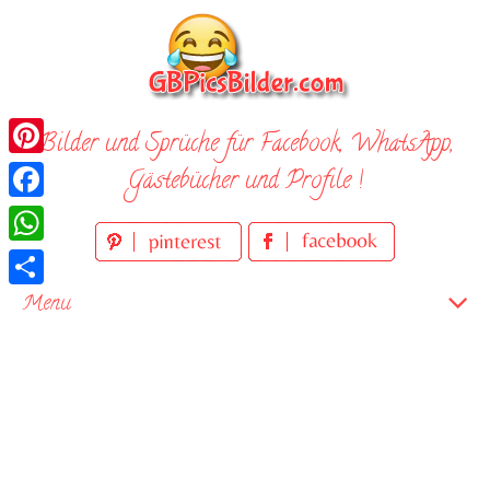
Skip
to
content
Bilder und Sprüche für Facebook, WhatsApp,
Pinterest
Gästebücher und Profile !
Facebook
WhatsApp
Teilen
Menu