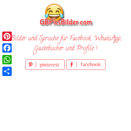
Skip
to
content
Bilder und Sprüche für Facebook, WhatsApp,
Pinterest
Gästebücher und Profile !
Facebook
WhatsApp
Teilen