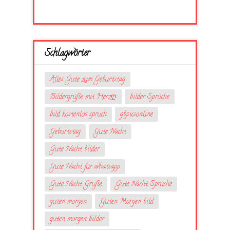
Schlagwörter
Alles Gute zum Geburtstag
Bildergrüße mit Herzღ
bilder Sprüche
bild kostenlos spruch
gbpicsonline
Geburtstag
Gute Nacht
Gute Nacht bilder
Gute Nacht für whatsapp
Gute Nacht Grüße
Gute Nacht Sprüche
guten morgen
Guten Morgen bild
guten morgen bilder