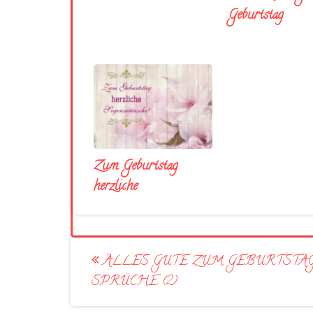
Geburtstag
Zum Geburtstag
herzliche
Post
ALLES GUTE ZUM GEBURTSTA
navigation
SPRÜCHE (2)