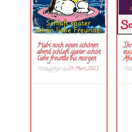
Habt noch einen schönen
Ihr
abend schlaft später schön
euc
liebe freunde bis morgen
Ab
Hinzugefügt zu
29. März 2023
Hinz