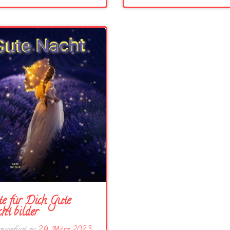
te für Dich Gute
ht bilder