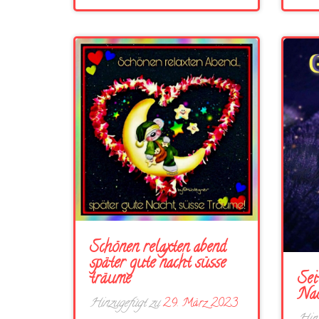
Schönen relaxten abend
später gute nacht süsse
träume
Sei
Nac
Hinzugefügt zu
29. März 2023