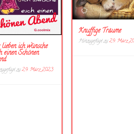
Knuffige Träume
Hinzugefügt zu
29. März 2
 lieben ich wünsche
h einen Schönen
end
ugefügt zu
29. März 2023