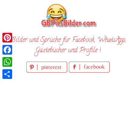
Skip
to
content
Bilder und Sprüche für Facebook, WhatsApp,
Pinterest
Gästebücher und Profile !
Facebook
WhatsApp
Teilen