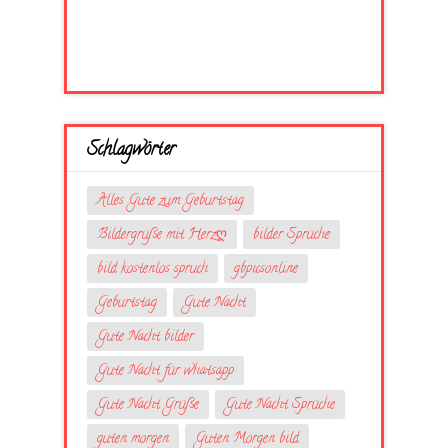
Schlagwörter
Alles Gute zum Geburtstag
Bildergrüße mit Herzღ
bilder Sprüche
bild kostenlos spruch
gbpicsonline
Geburtstag
Gute Nacht
Gute Nacht bilder
Gute Nacht für whatsapp
Gute Nacht Grüße
Gute Nacht Sprüche
guten morgen
Guten Morgen bild