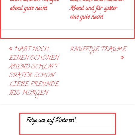
Abend und für später
abend gute nacht
eine gute nacht
Post
HABT NOCH
KNUFFIGE TRÄUME
navigation
EINEN SCHÖNEN
ABEND SCHLAFT
SPÄTER SCHÖN
LIEBE FREUNDE
BIS MORGEN
Folge uns auf Pinterest!