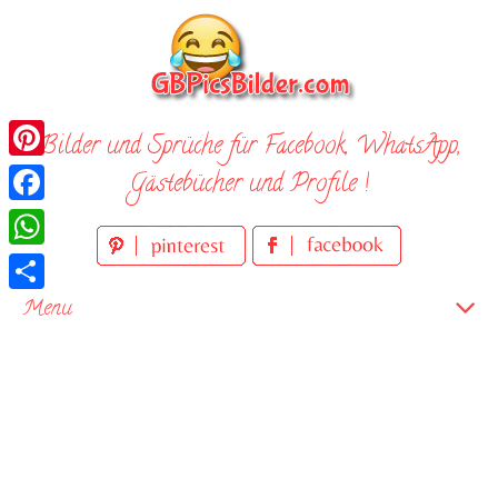
Skip
to
content
Bilder und Sprüche für Facebook, WhatsApp,
Pinterest
Gästebücher und Profile !
Facebook
WhatsApp
Teilen
Menu