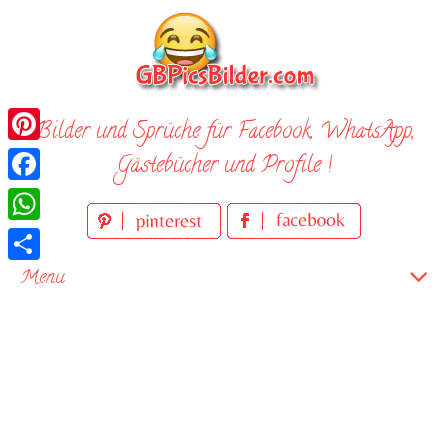
Skip
to
content
Bilder und Sprüche für Facebook, WhatsApp,
Pinterest
Gästebücher und Profile !
Facebook
WhatsApp
Teilen
Menu