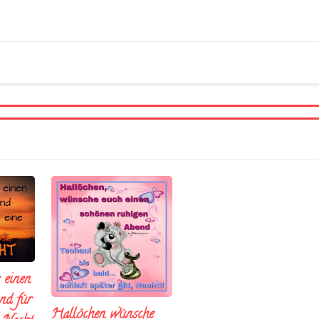
 einen
nd fúr
Hallöchen wünsche