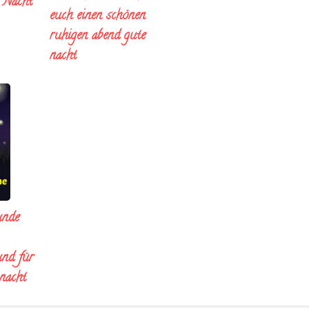
e Nacht
euch einen schönen
ruhigen abend gute
nacht
unde
und für
 nacht