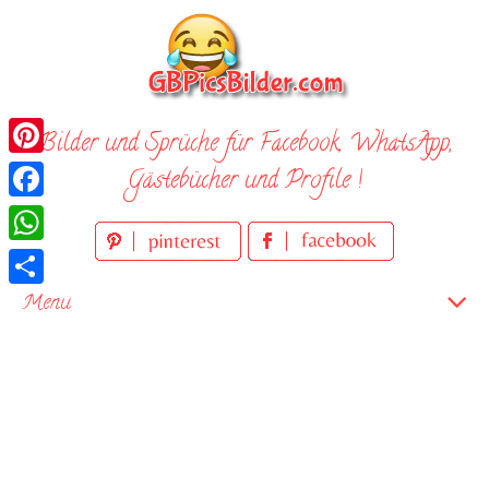
Skip
to
content
Bilder und Sprüche für Facebook, WhatsApp,
Pinterest
Gästebücher und Profile !
Facebook
WhatsApp
Teilen
Menu