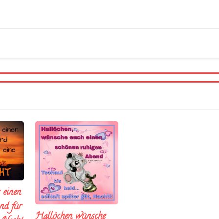
 einen
nd fúr
Hallöchen wünsche