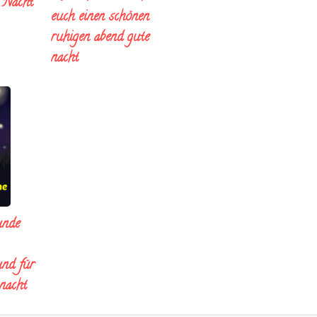
e Nacht
euch einen schönen
ruhigen abend gute
nacht
unde
und für
 nacht