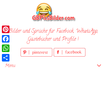
Skip
to
content
Bilder und Sprüche für Facebook, WhatsApp,
Pinterest
Gästebücher und Profile !
Facebook
WhatsApp
Teilen
Menu