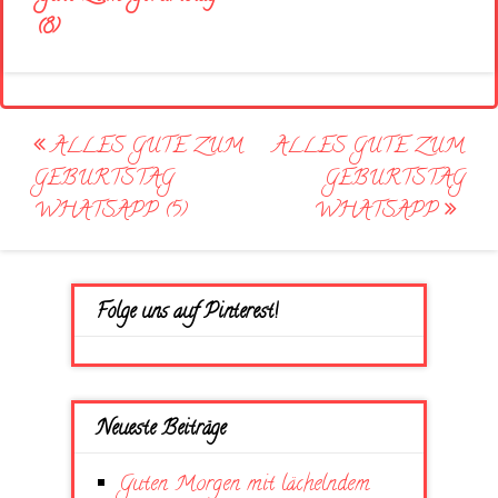
(8)
Post
ALLES GUTE ZUM
ALLES GUTE ZUM
navigation
GEBURTSTAG
GEBURTSTAG
WHATSAPP (5)
WHATSAPP
Folge uns auf Pinterest!
Neueste Beiträge
Guten Morgen mit lächelndem