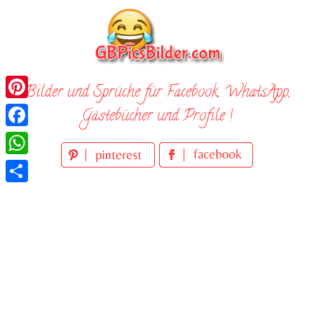
Skip
to
content
Bilder und Sprüche für Facebook, WhatsApp,
Pinterest
Gästebücher und Profile !
Facebook
WhatsApp
Teilen