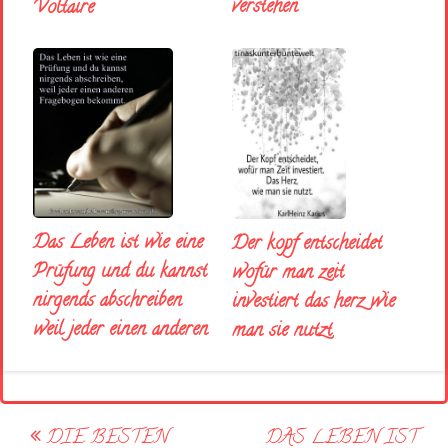
verstehen
Voltaire
Das Leben ist wie eine
Der kopf entscheidet
Prüfung und du kannst
wofür man zeit
nirgends abschreiben
investiert das herz wie
weil jeder einen anderen
man sie nutzt
Post
DIE BESTEN
DAS LEBEN IST