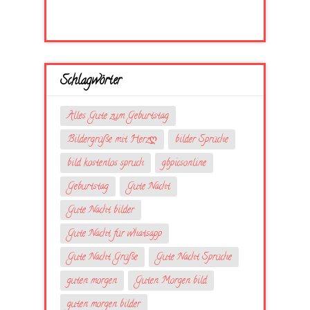
Schlagwörter
Alles Gute zum Geburtstag
Bildergrüße mit Herzღ
bilder Sprüche
bild kostenlos spruch
gbpicsonline
Geburtstag
Gute Nacht
Gute Nacht bilder
Gute Nacht für whatsapp
Gute Nacht Grüße
Gute Nacht Sprüche
guten morgen
Guten Morgen bild
guten morgen bilder