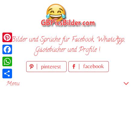
Skip
to
content
Bilder und Sprüche für Facebook, WhatsApp,
Pinterest
Gästebücher und Profile !
Facebook
WhatsApp
Teilen
Menu