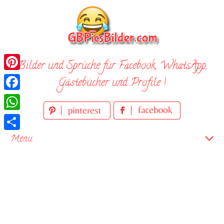
Skip
to
content
Bilder und Sprüche für Facebook, WhatsApp,
Pinterest
Gästebücher und Profile !
Facebook
WhatsApp
Teilen
Menu