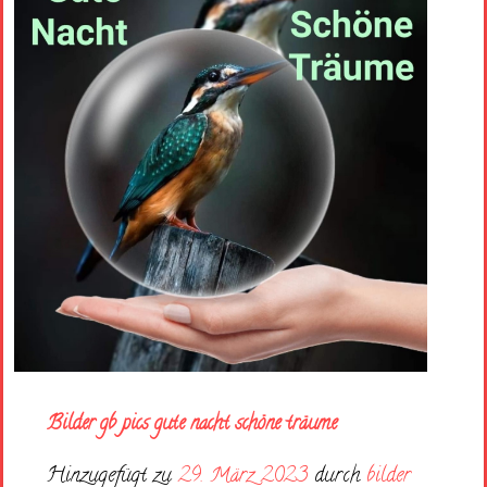
Bilder gb pics gute nacht schöne träume
Hinzugefügt zu
29. März 2023
durch
bilder