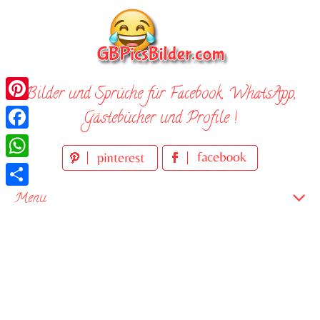
Skip
to
content
Bilder und Sprüche für Facebook, WhatsApp,
Pinterest
Gästebücher und Profile !
Facebook
WhatsApp
Teilen
Menu