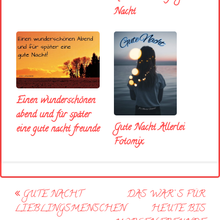
Nacht
Einen wunderschönen
abend und für später
Gute Nacht Allerlei
eine gute nacht freunde
Fotomix
Post
GUTE NACHT
DAS WAR’ S FÜR
navigation
LIEBLINGSMENSCHEN
HEUTE BIS