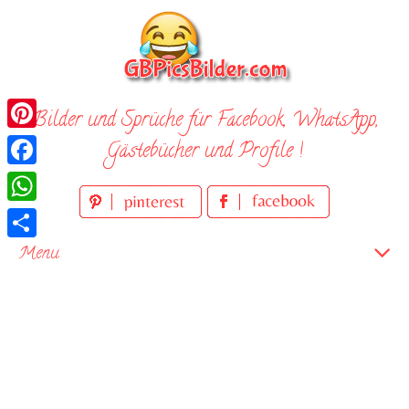
Skip
to
content
Bilder und Sprüche für Facebook, WhatsApp,
Pinterest
Gästebücher und Profile !
Facebook
WhatsApp
Teilen
Menu