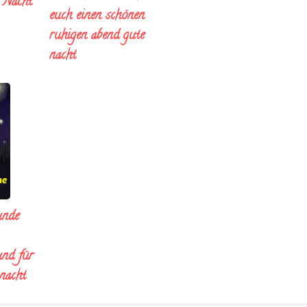
e Nacht
euch einen schönen
ruhigen abend gute
nacht
unde
und für
 nacht