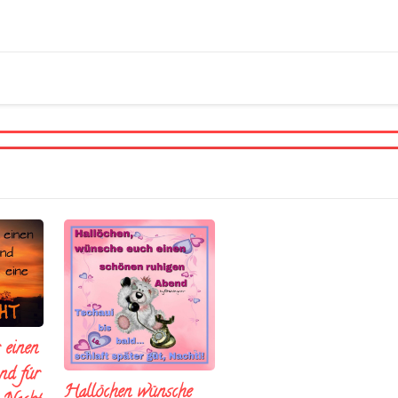
 einen
nd fúr
Hallöchen wünsche