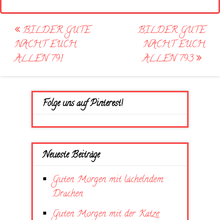
Post
BILDER GUTE
BILDER GUTE
navigation
NACHT EUCH
NACHT EUCH
ALLEN 791
ALLEN 793
Folge uns auf Pinterest!
Neueste Beiträge
Guten Morgen mit lächelndem
Drachen
Guten Morgen mit der Katze