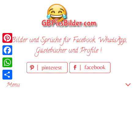
Skip
to
content
Bilder und Sprüche für Facebook, WhatsApp,
Pinterest
Gästebücher und Profile !
Facebook
WhatsApp
Teilen
Menu