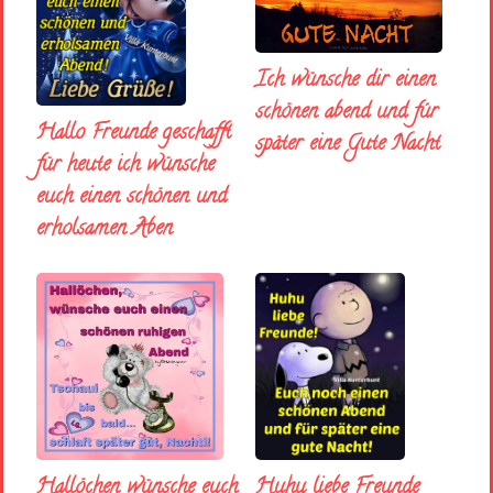
Ich wünsche dir einen
schönen abend und fúr
Hallo Freunde geschafft
später eine Gute Nacht
für heute ich wünsche
euch einen schönen und
erholsamen Aben
Huhu liebe Freunde
Hallöchen wünsche euch