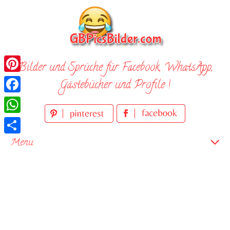
Skip
to
content
Bilder und Sprüche für Facebook, WhatsApp,
Pinterest
Gästebücher und Profile !
Facebook
WhatsApp
Teilen
Menu