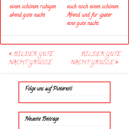
euch noch einen schönen
einen schönen ruhigen
Abend und für später
abend gute nacht
eine gute nacht
Post
BILDER GUTE
BILDER GUTE
navigation
NACHT GRÜSSE
NACHT GRÜSSE
Folge uns auf Pinterest!
Neueste Beiträge